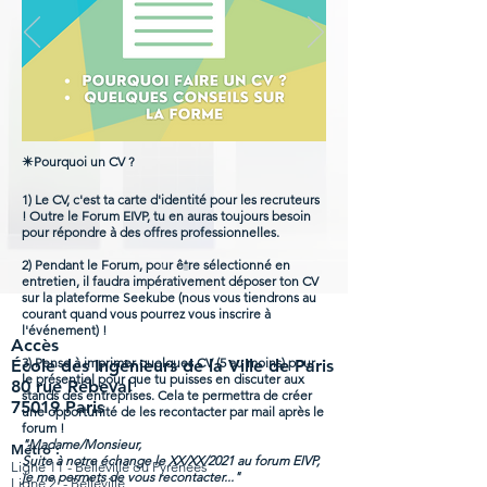
✴️
Pourquoi un CV ?
1) Le CV, c'est ta carte d'identité pour les recruteurs
! Outre le Forum EIVP, tu en auras toujours besoin
pour répondre à des offres professionnelles.
2) Pendant le Forum, pour être sélectionné en
entretien, il faudra impérativement déposer ton CV
sur la plateforme Seekube (nous vous tiendrons au
courant quand vous pourrez vous inscrire à
l'événement) !
​Accès
3) Pense à imprimer quelques CV (5 au moins) pour
École des Ingénieurs de la Ville de Paris
le présentiel pour que tu puisses en discuter aux
80 rue Rébeval
stands des entreprises. Cela te permettra de créer
75019 Paris
une opportunité de les recontacter par mail après le
forum !
"Madame/Monsieur,
Métro :
Suite à notre échange le XX/XX/2021 au forum EIVP,
Ligne 11 - Belleville ou Pyrénées
je me permets de vous recontacter..."
Ligne 2 - Belleville