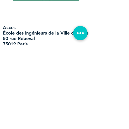
​Accès
École des Ingénieurs de la Ville de Paris
80 rue Rébeval
75019 Paris
Métro :
Ligne 11 - Belleville ou Pyrénées
Ligne 2 - Belleville
Bus :
Ligne 26 - arrêts Botzaris Buttes Chaumont ou
Pyrénées - Belleville
Cette ligne est accessible depuis la Gare Saint-
Lazare et la Gare du Nord vers la Nation ou depuis
la Nation vers Saint Lazare.
Mail :
forum@eivp-paris.fr