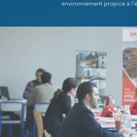
environnement propice à l
Con
les