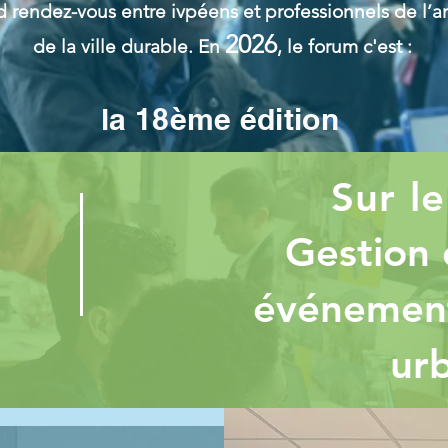
d rendez-vous entre ivpéens et professionnels de 
2026
de la ville durable. En
, le forum c'est :
s
la 18ème édition
Sur l
Gestion 
n
événements
ur