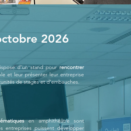
octobre 2026
dispose d'un stand pour
rencontrer
ole et leur présenter leur entreprise
tunités de stages et d'embauches.
hématiques
en amphithéâtre sont
s entreprises puissent développer