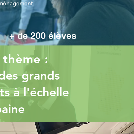
l’aménagement
+ de 200 élèves
e thème :
des grands
 à l'échelle
baine