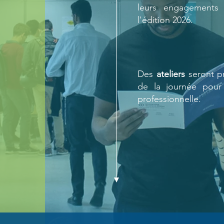
leurs engagements 
l'édition 2026.
Des
ateliers
seront pr
de la journée pour 
professionnelle.