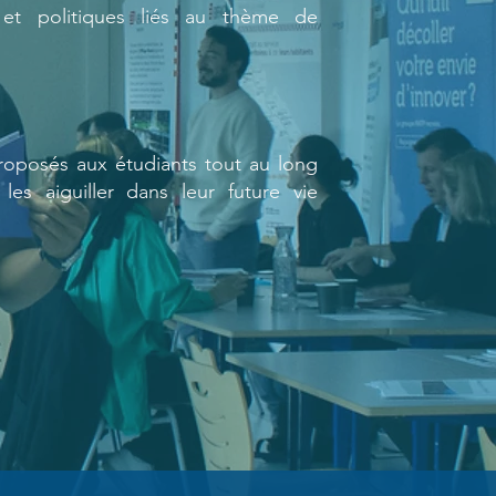
et politiques liés au thème de
oposés aux étudiants tout au long
les aiguiller dans leur future vie