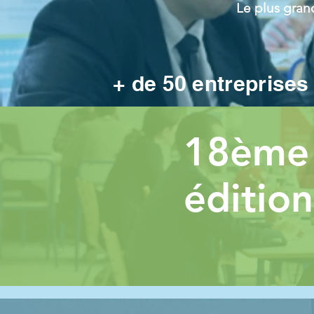
Le plus gran
+ de 50 entreprise
18ème
éditio